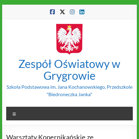
Skip
to
content
Zespół Oświatowy w
Grygrowie
Szkoła Podstawowa im. Jana Kochanowskiego, Przedszkole
"Biedroneczka Janka"
Menu
Warsztaty Kopernikańskie ze