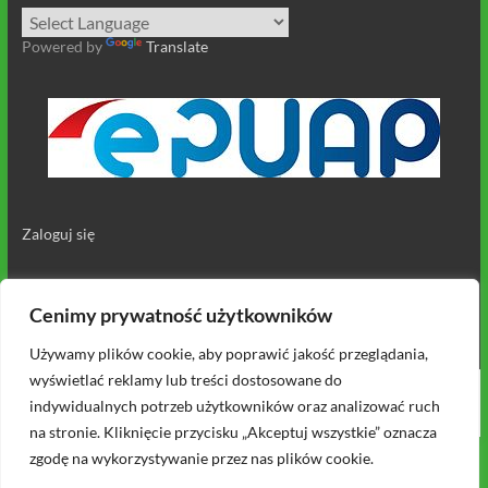
Powered by
Translate
Zaloguj się
Cenimy prywatność użytkowników
Używamy plików cookie, aby poprawić jakość przeglądania,
wyświetlać reklamy lub treści dostosowane do
Prawa autorskie © 2026
Zespół Oświatowy w Grygrowie
. All rights reserved.
indywidualnych potrzeb użytkowników oraz analizować ruch
Theme
Spacious
by ThemeGrill. Powered by:
WordPress
.
na stronie. Kliknięcie przycisku „Akceptuj wszystkie” oznacza
zgodę na wykorzystywanie przez nas plików cookie.