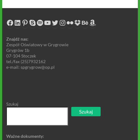
Facebook
LinkedIn
Pinterest
Skype
Spotify
YouTube
Twitter
Instagram
Flickr
Dropbox
Behance
Amazon
Znajdź nas:
Zespół Oświatowy w Grygrowie
Grygrów 1b
07-104 Stoczek
tel./fax (25)7932162
e-mail: spgrygrow@op.pl
Szukaj
Szukaj
Ważne dokumenty: