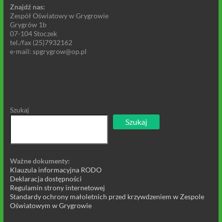
Znajdź nas:
Zespół Oświatowy w Grygrowie
Grygrów 1b
07-104 Stoczek
tel./fax (25)7932162
e-mail: spgrygrow@op.pl
Szukaj
Szukaj
Ważne dokumenty:
Klauzula informacyjna RODO
Deklaracja dostępności
Regulamin strony internetowej
Standardy ochrony małoletnich przed krzywdzeniem w Zespole
Oświatowym w Grygrowie