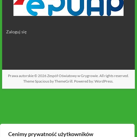
Zaloguj się
Prawa autorskie © 2026
Zespół Oświatowy w Grygrowie
. All rights reserved.
Theme
Spacious
by ThemeGrill. Powered by:
WordPress
.
Cenimy prywatność użytkowników