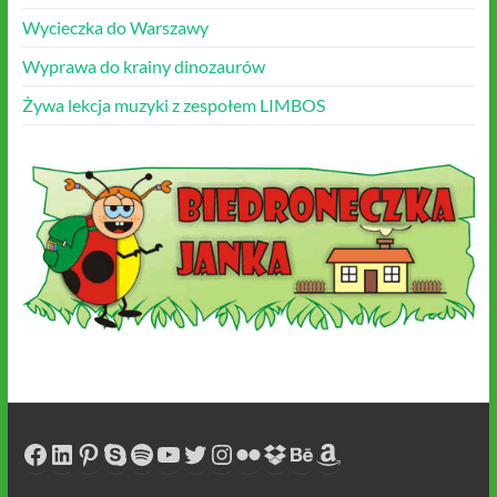
Wycieczka do Warszawy
Wyprawa do krainy dinozaurów
Żywa lekcja muzyki z zespołem LIMBOS
Facebook
LinkedIn
Pinterest
Skype
Spotify
YouTube
Twitter
Instagram
Flickr
Dropbox
Behance
Amazon