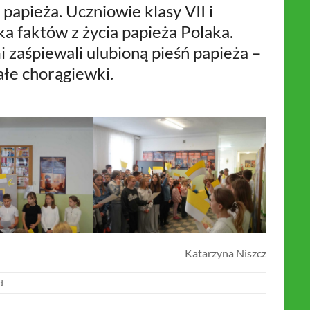
papieża. Uczniowie klasy VII i
ka faktów z życia papieża Polaka.
 zaśpiewali ulubioną pieśń papieża –
ałe chorągiewki.
Katarzyna Niszcz
d