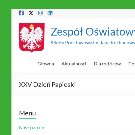
Skip
to
content
Zespół Oświatow
Szkoła Podstawowa im. Jana Kochanowsk
Główna
Aktualności
Dla rodziców
Co
XXV Dzień Papieski
Menu
Nasz patron