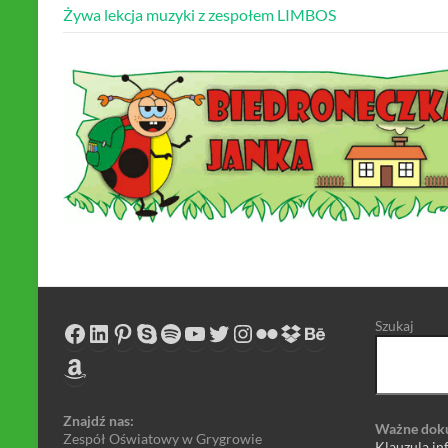
Żywa lekcja muzyki z zespołem LIMBOS
Szukaj
Facebook
LinkedIn
Pinterest
Skype
Spotify
YouTube
Twitter
Instagram
Flickr
Dropbox
Behance
Amazon
Znajdź nas:
Ważne dok
Zespół Oświatowy w Grygrowie
Klauzula i