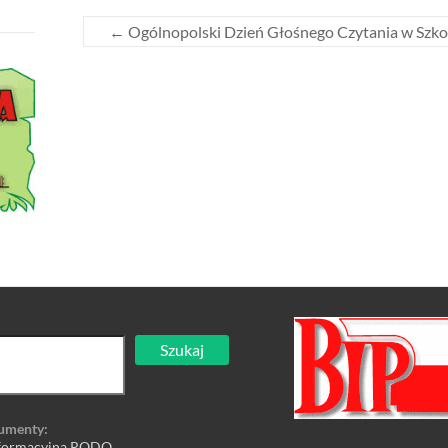
←
Ogólnopolski Dzień Głośnego Czytania w Szk
Szukaj
umenty:
nformacyjna RODO